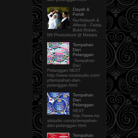
Dayah &
Fendi
Nurhidayah &
Affendi - Felda
Bukit Rokan,
N9 Photoshoot @ Melaka
Tempahan
Dari
Pelanggan
Tempahan
Dari
Pelanggan NEXT
http://www.nizalstudio.com/
p/tempahan-dari-
pelanggan.html
Tempahan
Dari
Pelanggan
NEXT
http://www.niz
alstudio.com/p/tempahan-
dari-pelanggan.html
Tempahan