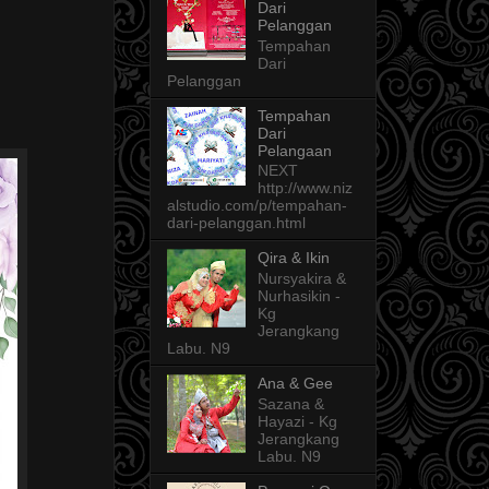
Dari
Pelanggan
Tempahan
Dari
Pelanggan
Tempahan
Dari
Pelangaan
NEXT
http://www.niz
alstudio.com/p/tempahan-
dari-pelanggan.html
Qira & Ikin
Nursyakira &
Nurhasikin -
Kg
Jerangkang
Labu. N9
Ana & Gee
Sazana &
Hayazi - Kg
Jerangkang
Labu. N9