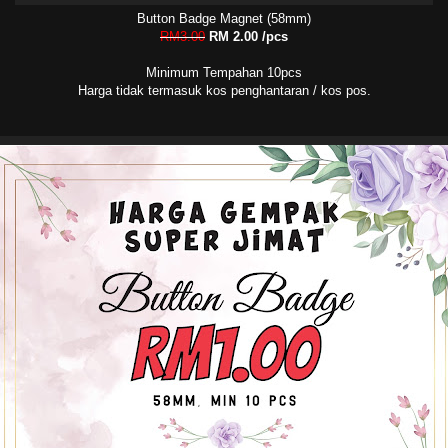
Button Badge Magnet (58mm)
RM3.00
RM 2.00 /pcs
Minimum Tempahan 10pcs
Harga tidak termasuk kos penghantaran / kos pos.