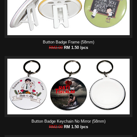
Button Badge Frame (58mm)
RM2.00
RM 1.50 /pcs
Button Badge Keychain No Mirror (58mm)
RM2.00
RM 1.50 /pcs