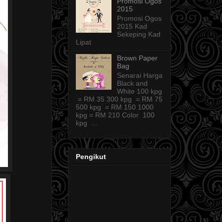
Promosi Ogos
2015
Promosi Ogos
2015 Kad
Sekeping Kad
Lipat
Brown Paper
Bag
Senarai Harga
Black and
White 100 kpg
= RM 35 300 kpg = RM 75
500 kpg = RM 150 1000
kpg = RM 210 Color 100
kpg ...
Pengikut