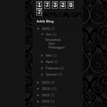
1
7
3
2
9
7
Arkib Blog
▼
2026
(7)
▼
Jun
(1)
Tempahan
Dari
Pelanggan
►
Mei
(1)
►
April
(1)
►
Februari
(2)
►
Januari
(2)
►
2025
(3)
►
2024
(13)
►
2023
(7)
►
2022
(5)