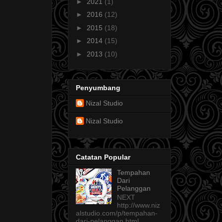
►
2021
(1)
►
2016
(12)
►
2015
(18)
►
2014
(15)
►
2013
(10)
Penyumbang
Nizal Studio
Nizal Studio
Catatan Popular
Tempahan
Dari
Pelanggan
NEXT
http://www.niz
alstudio.com/p/tempahan-
dari-pelanggan.html