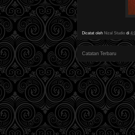
Dicatat oleh
Nizal Studio
di
4:
Catatan Terbaru