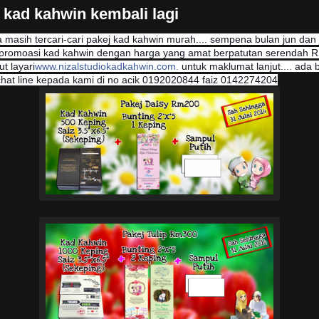
kad kahwin kembali lagi
a masih tercari-cari pakej kad kahwin murah.... sempena bulan jun dan 
romoasi kad kahwin dengan harga yang amat berpatutan serendah 
t layari
www.nizalstudiokadkahwin.com.
untuk maklumat lanjut.... ada 
at line kepada kami di no acik 0192020844 faiz 0142274204