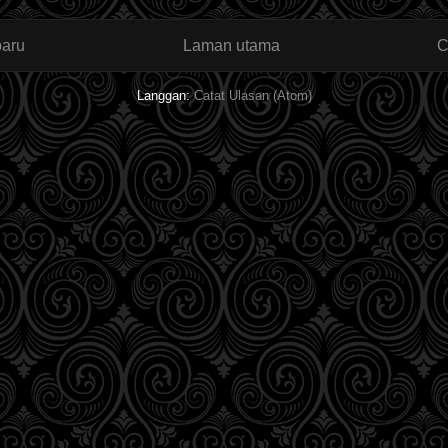
baru
Laman utama
C
Langgan:
Catat Ulasan (Atom)