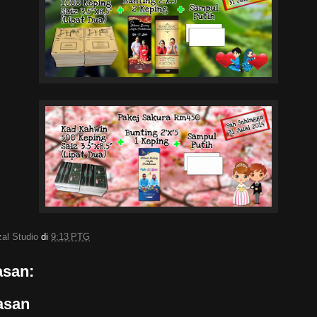
zal Studio
di
9:13 PTG
asan:
asan