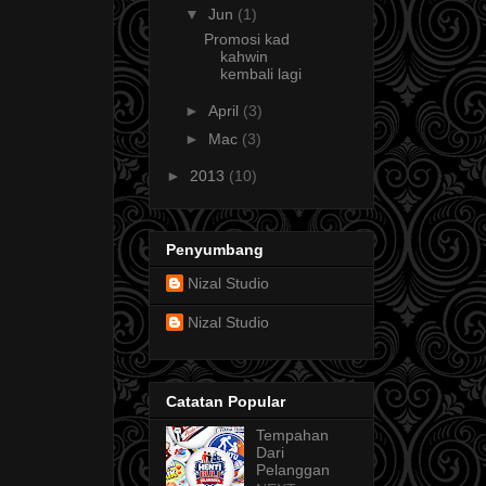
▼
Jun
(1)
Promosi kad
kahwin
kembali lagi
►
April
(3)
►
Mac
(3)
►
2013
(10)
Penyumbang
Nizal Studio
Nizal Studio
Catatan Popular
Tempahan
Dari
Pelanggan