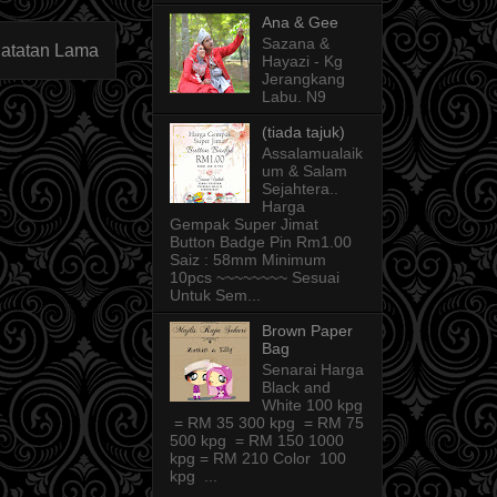
Ana & Gee
Sazana &
atatan Lama
Hayazi - Kg
Jerangkang
Labu. N9
(tiada tajuk)
Assalamualaik
um & Salam
Sejahtera..
Harga
Gempak Super Jimat
Button Badge Pin Rm1.00
Saiz : 58mm Minimum
10pcs ~~~~~~~~ Sesuai
Untuk Sem...
Brown Paper
Bag
Senarai Harga
Black and
White 100 kpg
= RM 35 300 kpg = RM 75
500 kpg = RM 150 1000
kpg = RM 210 Color 100
kpg ...