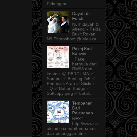
Pelanggan
Dayah &
Fendi
Nurhidayah &
Affendi - Felda
Bukit Rokan,
N9 Photoshoot @ Melaka
Pakej Kad
Kahwin
Pakej
bermula dari
RM98 dan
keatas 😍 PERCUMA ✅
Sampul ✅ Bunting 2x5 ✅
Penunjuk Arah ✅ Sticker
TQ ✅ Button Badge ✅
Softcopy jpeg ✅ Letak ...
Tempahan
Dari
Pelangaan
NEXT
http://www.niz
alstudio.com/p/tempahan-
dari-pelanggan.html