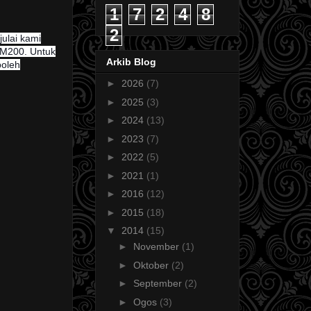
1
7
2
4
8
2
julai kami
RM200. Untuk
Arkib Blog
boleh
►
2026
(7)
►
2025
(3)
►
2024
(13)
►
2023
(7)
►
2022
(5)
►
2021
(1)
►
2016
(12)
►
2015
(18)
▼
2014
(15)
►
November
(1)
►
Oktober
(2)
►
September
(2)
►
Ogos
(3)