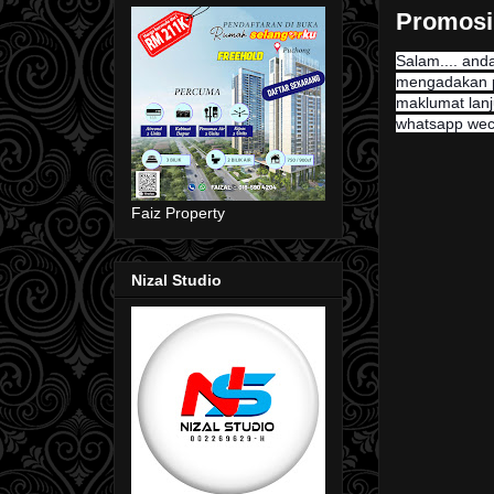
Promosi 
Salam.... and
mengadakan p
maklumat lanju
whatsapp wech
Faiz Property
Nizal Studio