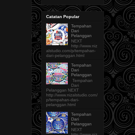
Catatan Popular
Tempahan
Dari
Pelanggan
NEXT
http://www.niz
alstudio.com/p/tempahan-
dari-pelanggan.html
Tempahan
Dari
Pelanggan
Tempahan
Dari
Pelanggan NEXT
http://www.nizalstudio.com/
p/tempahan-dari-
pelanggan.html
Tempahan
Dari
Pelanggan
NEXT
http://www.niz