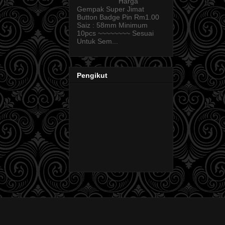
Harga
Gempak Super Jimat
Button Badge Pin Rm1.00
Saiz : 58mm Minimum
10pcs ~~~~~~~~ Sesuai
Untuk Sem...
Pengikut