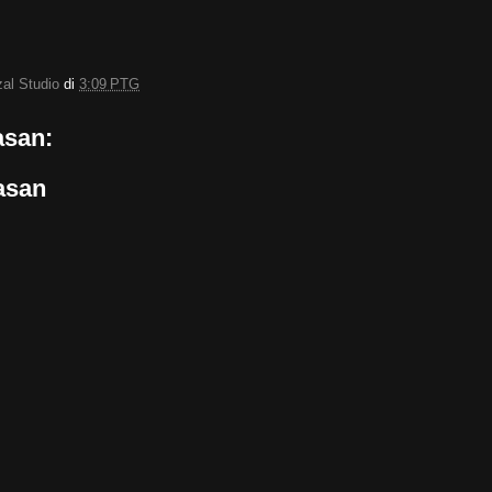
zal Studio
di
3:09 PTG
asan:
asan