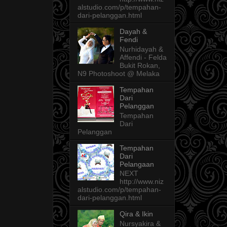
alstudio.com/p/tempahan-
dari-pelanggan.html
Dayah &
Fendi
Nurhidayah &
Affendi - Felda
Bukit Rokan,
N9 Photoshoot @ Melaka
Tempahan
Dari
Pelanggan
Tempahan
Dari
Pelanggan
Tempahan
Dari
Pelangaan
NEXT
http://www.niz
alstudio.com/p/tempahan-
dari-pelanggan.html
Qira & Ikin
Nursyakira &