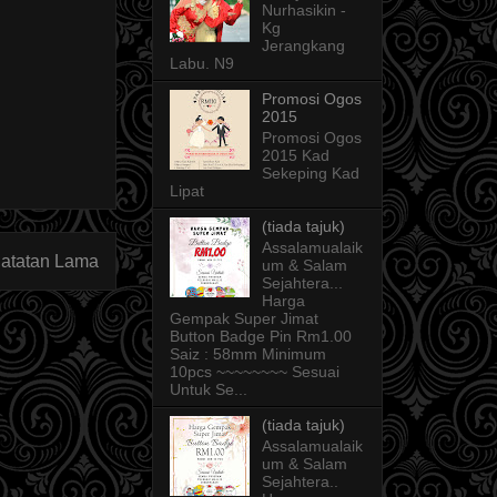
Nurhasikin -
Kg
Jerangkang
Labu. N9
Promosi Ogos
2015
Promosi Ogos
2015 Kad
Sekeping Kad
Lipat
(tiada tajuk)
Assalamualaik
atatan Lama
um & Salam
Sejahtera...
Harga
Gempak Super Jimat
Button Badge Pin Rm1.00
Saiz : 58mm Minimum
10pcs ~~~~~~~~ Sesuai
Untuk Se...
(tiada tajuk)
Assalamualaik
um & Salam
Sejahtera..