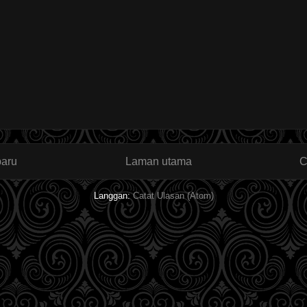
baru
Laman utama
C
Langgan:
Catat Ulasan (Atom)