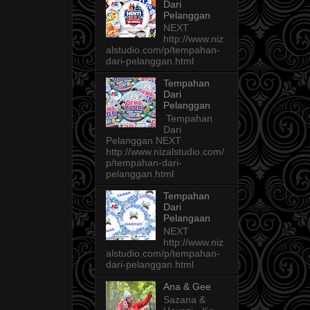
Dari
Pelanggan
NEXT
http://www.niz
alstudio.com/p/tempahan-
dari-pelanggan.html
Tempahan
Dari
Pelanggan
Tempahan
Dari
Pelanggan NEXT
http://www.nizalstudio.com/
p/tempahan-dari-
pelanggan.html
Tempahan
Dari
Pelangaan
NEXT
http://www.niz
alstudio.com/p/tempahan-
dari-pelanggan.html
Ana & Gee
Sazana &