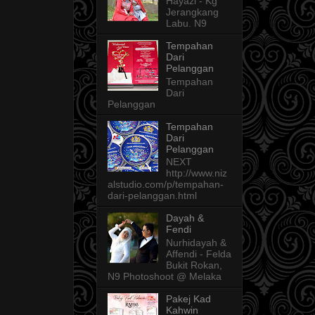
Hayazi - Kg
Jerangkang
Labu. N9
Tempahan
Dari
Pelanggan
Tempahan
Dari
Pelanggan
Tempahan
Dari
Pelanggan
NEXT
http://www.niz
alstudio.com/p/tempahan-
dari-pelanggan.html
Dayah &
Fendi
Nurhidayah &
Affendi - Felda
Bukit Rokan,
N9 Photoshoot @ Melaka
Pakej Kad
Kahwin