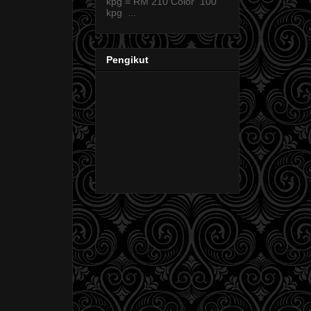
kpg = RM 210 Color 100
kpg ...
Pengikut