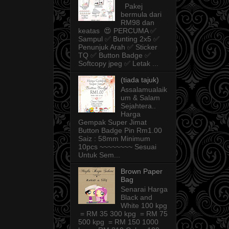
Pakej
bermula dari
RM98 dan
keatas 😍 PERCUMA ✅
Sampul ✅ Bunting 2x5 ✅
Penunjuk Arah ✅ Sticker
TQ ✅ Button Badge ✅
Softcopy jpeg ✅ Letak ...
(tiada tajuk)
Assalamualaik
um & Salam
Sejahtera..
Harga
Gempak Super Jimat
Button Badge Pin Rm1.00
Saiz : 58mm Minimum
10pcs ~~~~~~~~ Sesuai
Untuk Sem...
Brown Paper
Bag
Senarai Harga
Black and
White 100 kpg
= RM 35 300 kpg = RM 75
500 kpg = RM 150 1000