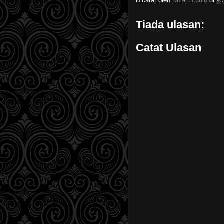
Dicatat oleh
Nizal Studio
di
9:
Tiada ulasan:
Catat Ulasan